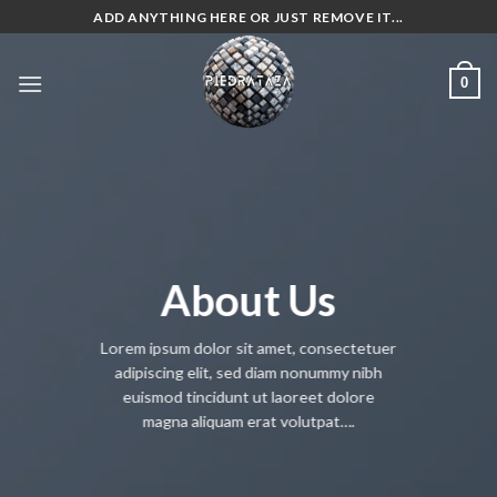
Skip
ADD ANYTHING HERE OR JUST REMOVE IT...
to
content
0
About Us
Lorem ipsum dolor sit amet, consectetuer
adipiscing elit, sed diam nonummy nibh
euismod tincidunt ut laoreet dolore
magna aliquam erat volutpat….