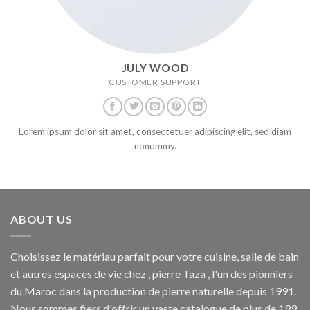
JULY WOOD
CUSTOMER SUPPORT
Lorem ipsum dolor sit amet, consectetuer adipiscing elit, sed diam
nonummy.
ABOUT US
Choisissez le matériau parfait pour votre cuisine, salle de bain
et autres espaces de vie chez , pierre Taza , l'un des pionniers
du Maroc dans la production de pierre naturelle depuis 1991.
Nous sommes fiers d'offrir un vaste catalogue de plus de 199