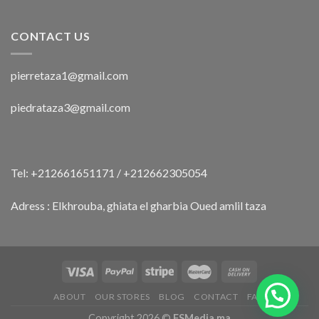
CONTACT US
pierretaza1@gmail.com
piedrataza3@gmail.com
Tel: +212661651171 / +212662305054
Adress : Elkhrouba, ghiata el gharbia Oued amlil taza
ABOUT
OUR STORES
BLOG
CONTACT
FAQ
Copyright 2026 ©
FSMedia.ma