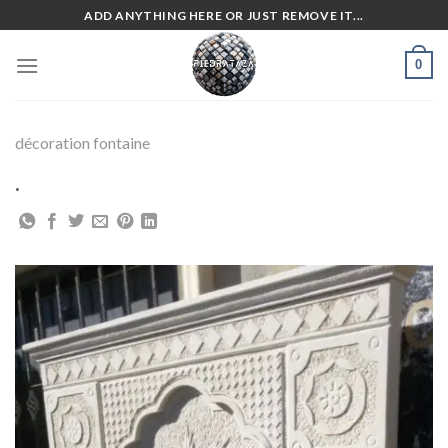
Skip
ADD ANYTHING HERE OR JUST REMOVE IT...
to
content
0
décoration fontaine
.