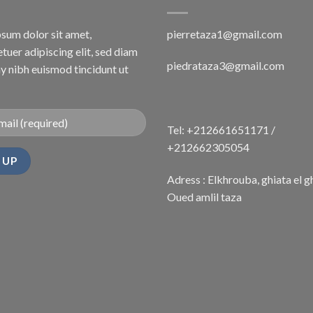
sum dolor sit amet,
pierretaza1@gmail.com
tuer adipiscing elit, sed diam
piedrataza3@gmail.com
 nibh euismod tincidunt ut
Tel: +212661651171 /
+212662305054
Adress : Elkhrouba, ghiata el g
Oued amlil taza