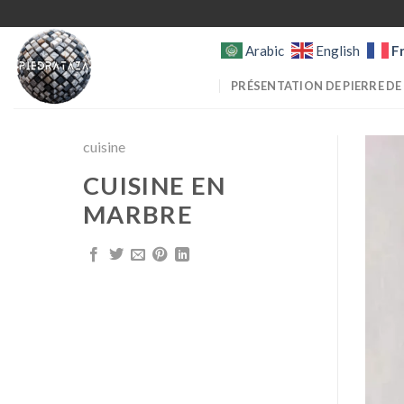
Skip
to
F
Arabic
English
content
PRÉSENTATION DE PIERRE DE
cuisine
CUISINE EN
MARBRE