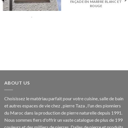
FAÇADE EN MARBRE BLANC ET
ROUGE
.
ABOUT US
Choisissez le matériau parfait pour votre cuisine, salle de bain
et autres espaces de vie chez , pierre Taza , l'un des pionniers
du Maroc dans la production de pierre naturelle depuis 1991.
Nous sommes fiers d'offrir un vaste catalogue de plus de 199
couleurs et des milliers de pierres. Dalles de pierre et produits