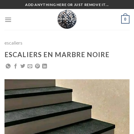
Skip
ADD ANYTHING HERE OR JUST REMOVE IT...
to
content
0
escaliers
ESCALIERS EN MARBRE NOIRE