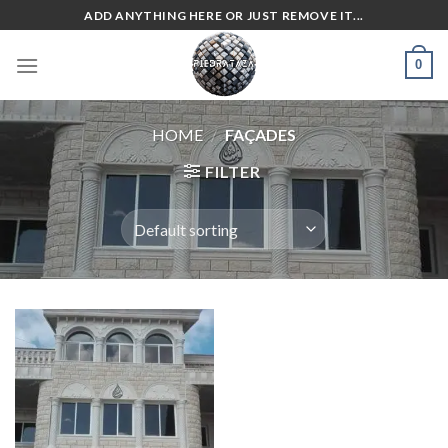
Skip
ADD ANYTHING HERE OR JUST REMOVE IT...
to
content
0
HOME
/
FAÇADES
FILTER