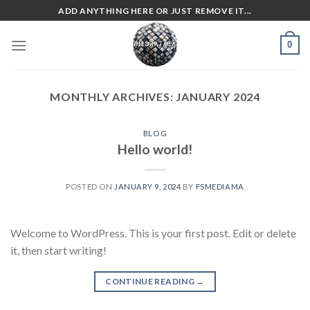
Skip
ADD ANYTHING HERE OR JUST REMOVE IT...
to
content
0
MONTHLY ARCHIVES:
JANUARY 2024
BLOG
Hello world!
POSTED ON
JANUARY 9, 2024
BY
FSMEDIAMA
Welcome to WordPress. This is your first post. Edit or delete
it, then start writing!
CONTINUE READING
→