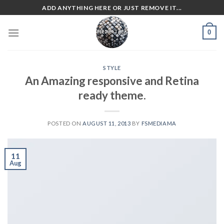
Skip
ADD ANYTHING HERE OR JUST REMOVE IT...
to
content
0
STYLE
An Amazing responsive and Retina
ready theme.
POSTED ON
AUGUST 11, 2013
BY
FSMEDIAMA
11
Aug