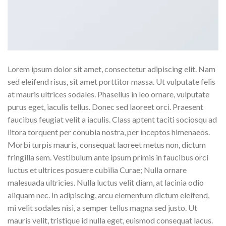
Lorem ipsum dolor sit amet, consectetur adipiscing elit. Nam
sed eleifend risus, sit amet porttitor massa. Ut vulputate felis
at mauris ultrices sodales. Phasellus in leo ornare, vulputate
purus eget, iaculis tellus. Donec sed laoreet orci. Praesent
faucibus feugiat velit a iaculis. Class aptent taciti sociosqu ad
litora torquent per conubia nostra, per inceptos himenaeos.
Morbi turpis mauris, consequat laoreet metus non, dictum
fringilla sem. Vestibulum ante ipsum primis in faucibus orci
luctus et ultrices posuere cubilia Curae; Nulla ornare
malesuada ultricies. Nulla luctus velit diam, at lacinia odio
aliquam nec. In adipiscing, arcu elementum dictum eleifend,
mi velit sodales nisi, a semper tellus magna sed justo. Ut
mauris velit, tristique id nulla eget, euismod consequat lacus.